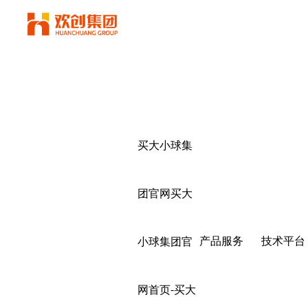
买大小球集团官网买大小球集团官网首页-
买大小球(中国)
买大小球集
一图看懂工伤预防五年行动计划对
团官网买大
时间：2026-04-24
产品服务
技术平台
小球集团官
浏览： 416
网首页-买大