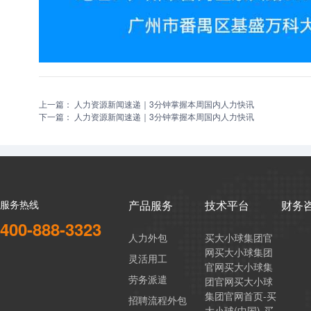
上一篇：
人力资源新闻速递｜3分钟掌握本周国内人力快讯
下一篇：
人力资源新闻速递｜3分钟掌握本周国内人力快讯
服务热线
产品服务
技术平台
财务
400-888-3323
人力外包
买大小球集团官
网买大小球集团
灵活用工
官网买大小球集
劳务派遣
团官网买大小球
集团官网首页-买
招聘流程外包
大小球(中国)-买