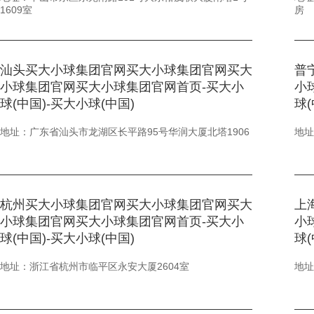
1609室
房
汕头买大小球集团官网买大小球集团官网买大
普
小球集团官网买大小球集团官网首页-买大小
小
球(中国)-买大小球(中国)
球(
地址：广东省汕头市龙湖区长平路95号华润大厦北塔1906
地址
杭州买大小球集团官网买大小球集团官网买大
上
小球集团官网买大小球集团官网首页-买大小
小
球(中国)-买大小球(中国)
球(
地址：浙江省杭州市临平区永安大厦2604室
地址