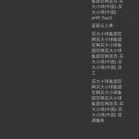
集团官网首页-买
大小球(中国)-买
大小球(中国)
eHR SaaS
蓝薪云人事
买大小球集团官
网买大小球集团
官网买大小球集
团官网买大小球
集团官网首页-买
大小球(中国)-买
大小球(中国) 灵
工
买大小球集团官
网买大小球集团
官网买大小球集
团官网买大小球
集团官网首页-买
大小球(中国)-买
大小球(中国) 背
调服务