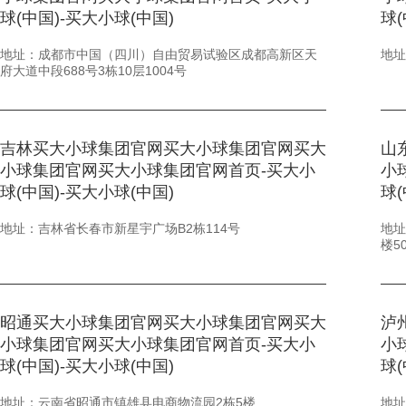
球(中国)-买大小球(中国)
球(
地址：成都市中国（四川）自由贸易试验区成都高新区天
地址
府大道中段688号3栋10层1004号
吉林买大小球集团官网买大小球集团官网买大
山
小球集团官网买大小球集团官网首页-买大小
小
球(中国)-买大小球(中国)
球(
地址：吉林省长春市新星宇广场B2栋114号
地址
楼5
昭通买大小球集团官网买大小球集团官网买大
泸
小球集团官网买大小球集团官网首页-买大小
小
球(中国)-买大小球(中国)
球(
地址：云南省昭通市镇雄县电商物流园2栋5楼
地址