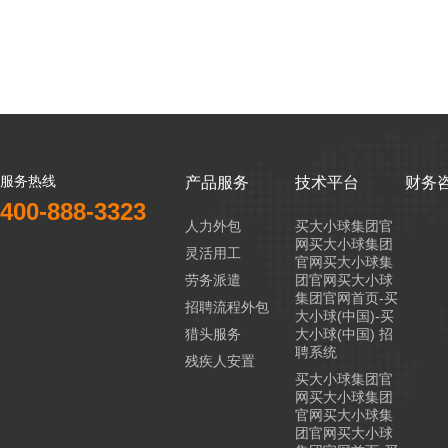
服务热线
产品服务
技术平台
财务
400-888-3323
人力外包
买大小球集团官
网买大小球集团
灵活用工
官网买大小球集
劳务派遣
团官网买大小球
集团官网首页-买
招聘流程外包
大小球(中国)-买
猎头服务
大小球(中国) 招
聘系统
残疾人安置
买大小球集团官
网买大小球集团
官网买大小球集
团官网买大小球