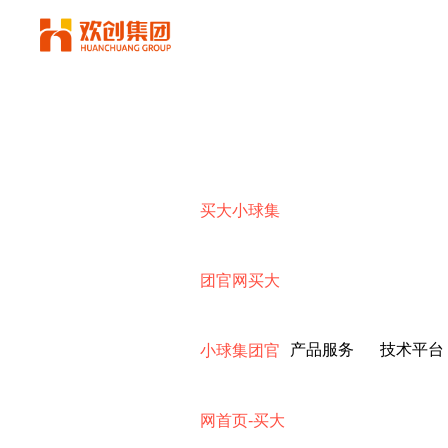
买大小球集团官网买大小球集团官网
首页-买大小球(中国)
买大小球集
团官网买大
走进买大小球集团
产品服务
技术平台
小球集团官
官网买大小球集团
官网买大小球集团
网首页-买大