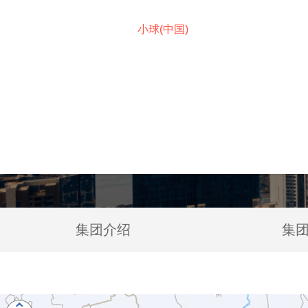
官网买大小球集团
官网首页-买大小球
小球(中国)
(中国)-买大小球(中
国)
Enter Huanchuang
集团介绍
集