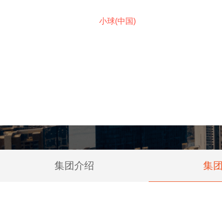
官网买大小球集团
官网首页-买大小球
小球(中国)
(中国)-买大小球(中
国)
Enter Huanchuang
集团介绍
集