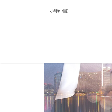
机制，企业往往在市场下行阶段承受较大压力。
人力外
小球(中国)